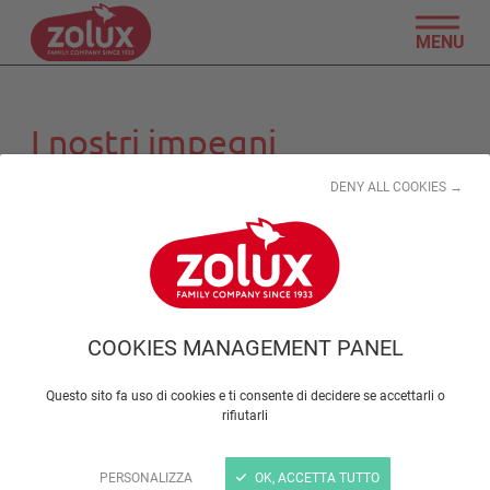
MENU
I nostri impegni
DENY ALL COOKIES →
Nessuna collaborazione corrisponde a questi
criteri
COOKIES MANAGEMENT PANEL
Tag
Questo sito fa uso di cookies e ti consente di decidere se accettarli o
rifiutarli
Tutto
PERSONALIZZA
OK, ACCETTA TUTTO
Acquariofilia