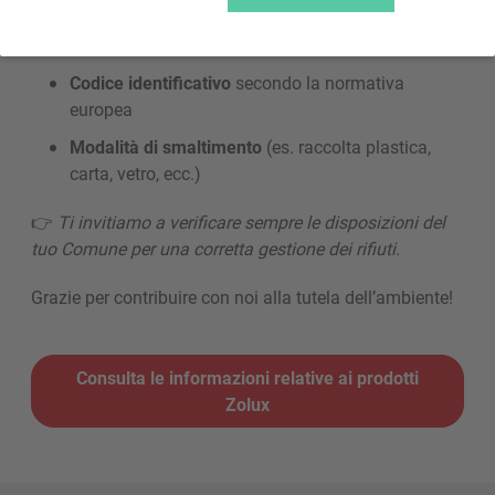
Tipo di materiale
Codice identificativo
secondo la normativa
europea
Modalità di smaltimento
(es. raccolta plastica,
carta, vetro, ecc.)
👉
Ti invitiamo a verificare sempre le disposizioni del
tuo Comune per una corretta gestione dei rifiuti.
Grazie per contribuire con noi alla tutela dell’ambiente!
Consulta le informazioni relative ai prodotti
Zolux