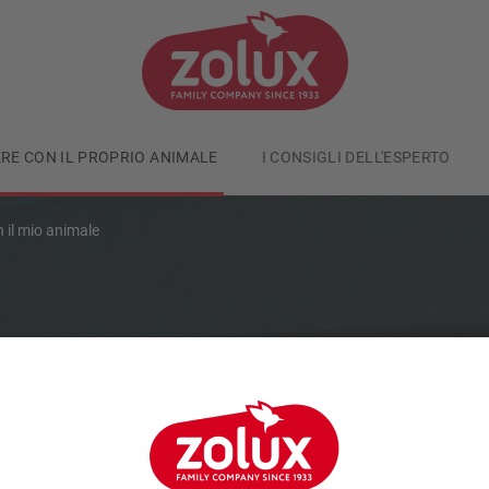
ERE CON IL PROPRIO ANIMALE
I CONSIGLI DELL'ESPERTO
 il mio animale