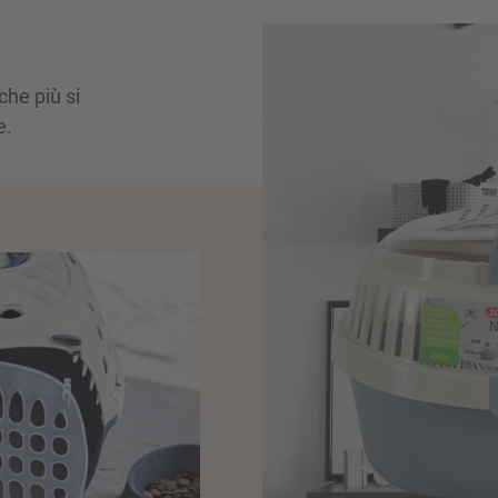
 che più si
e.