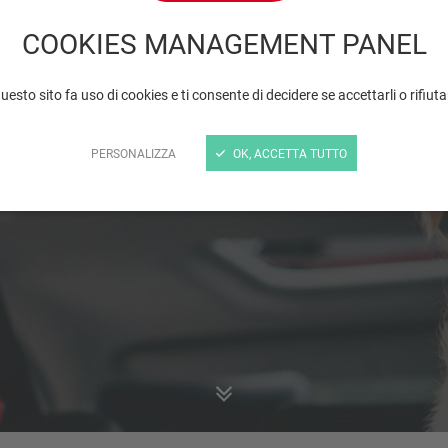
COOKIES MANAGEMENT PANEL
vacanza con il mio ani
uesto sito fa uso di cookies e ti consente di decidere se accettarli o rifiutar
PERSONALIZZA
OK, ACCETTA TUTTO