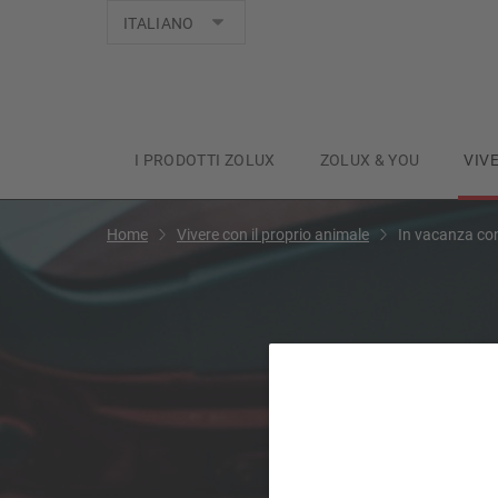
Lingue
ITALIANO
I PRODOTTI ZOLUX
ZOLUX & YOU
VIV
Home
Vivere con il proprio animale
In vacanza con