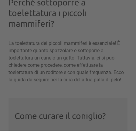
Perché sottoporre a
toelettatura i piccoli
mammiferi?
La toelettatura dei piccoli mammiferi è essenziale! È
importante quanto spazzolare e sottoporre a
toelettatura un cane o un gatto. Tuttavia, ci si può
chiedere come procedere, come effettuare la
toelettatura di un roditore e con quale frequenza. Ecco
la guida da seguire per la cura della tua palla di pelo!
Come curare il coniglio?