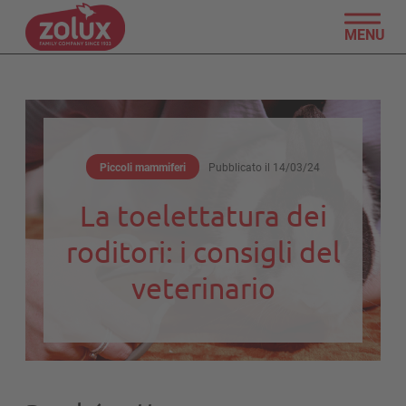
MENU
Piccoli mammiferi
Pubblicato il
14/03/24
La toelettatura dei
roditori: i consigli del
veterinario