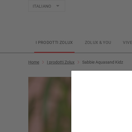
Lingue
ITALIANO
I PRODOTTI ZOLUX
ZOLUX & YOU
VIV
Home
I prodotti Zolux
Sabbie Aquasand Kidz