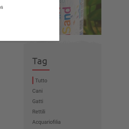
li
Tag
Tutto
Cani
Gatti
Rettili
Acquariofilia