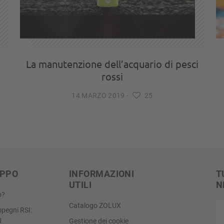
La manutenzione dell’acquario di pesci
rossi
14 MARZO 2019
-
25
UPPO
INFORMAZIONI
T
UTILI
N
o?
Il
Catalogo ZOLUX
impegni RSI:
tu
N
Gestione dei cookie