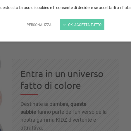
uesto sito fa uso di cookies e ti consente di decidere se accettarli o rifiutar
PERSONALIZZA
OK, ACCETTA TUTTO
Entra in un universo
fatto di colore
Destinate ai bambini,
queste
sabbie
fanno parte dell'universo della
nostra gamma KIDZ divertente e
attrattiva.