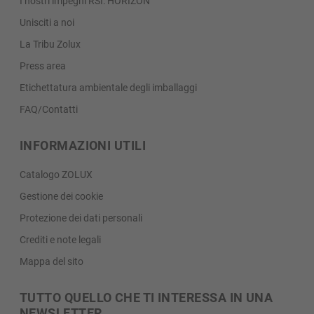
I nostri impegni RSI: HORIZON
Unisciti a noi
La Tribu Zolux
Press area
Etichettatura ambientale degli imballaggi
FAQ/Contatti
INFORMAZIONI UTILI
Catalogo ZOLUX
Gestione dei cookie
Protezione dei dati personali
Crediti e note legali
Mappa del sito
TUTTO QUELLO CHE TI INTERESSA IN UNA
NEWSLETTER