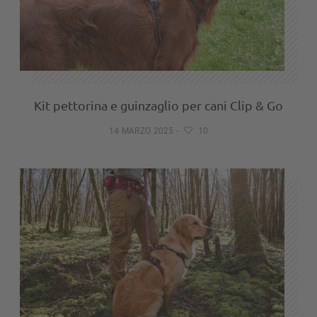
Kit pettorina e guinzaglio per cani Clip & Go
14 MARZO 2025
-
10