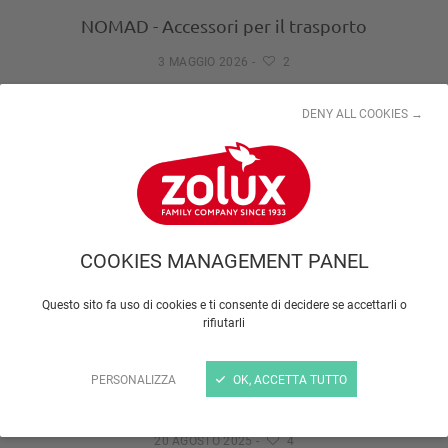
NOMAD - Accessori per il trasporto
3 MAGGIO 2026
-
2
DENY ALL COOKIES →
COOKIES MANAGEMENT PANEL
Questo sito fa uso di cookies e ti consente di decidere se accettarli o
rifiutarli
PERSONALIZZA
OK, ACCETTA TUTTO
I bocconcini dentali
20 AGOSTO 2025
-
4