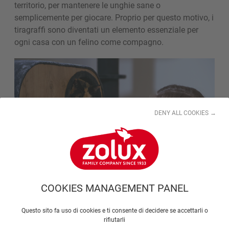
territorio, per mantenere le unghie sane o
semplicemente per giocare. Proprio per questo motivo, i
tiragraffi sono diventati un elemento essenziale per
ogni casa con un felino come compagno.
DENY ALL COOKIES →
COOKIES MANAGEMENT PANEL
Che cosa sono i tiragraffi?
Questo sito fa uso di cookies e ti consente di decidere se accettarli o
rifiutarli